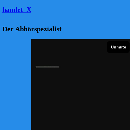
Skip to main content
hamlet_X
Der Abhörspezialist