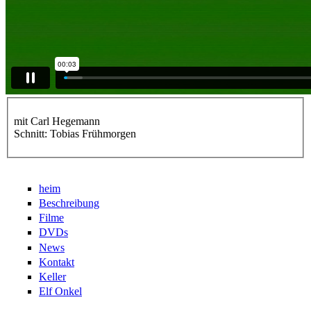
mit Carl Hegemann
Schnitt: Tobias Frühmorgen
heim
Beschreibung
Filme
DVDs
News
Kontakt
Keller
Elf Onkel