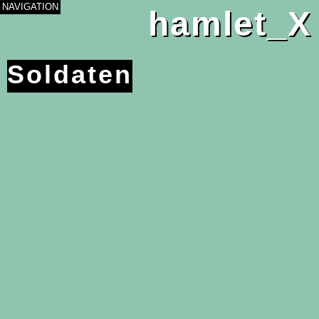
NAVIGATION
hamlet_X
Skip to
main
content
Soldaten